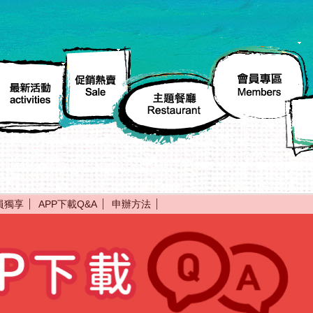
會
促
員
最
銷
主
專
新
熱
題
區
活
賣
餐
members
動
sale
廳
員獨享
APP下載Q&A
申辦方法
activities
restaurant