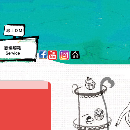
線
上
ｄ
ｍ
fb
回
youtube
ig
商
首
場
頁
服
務
service