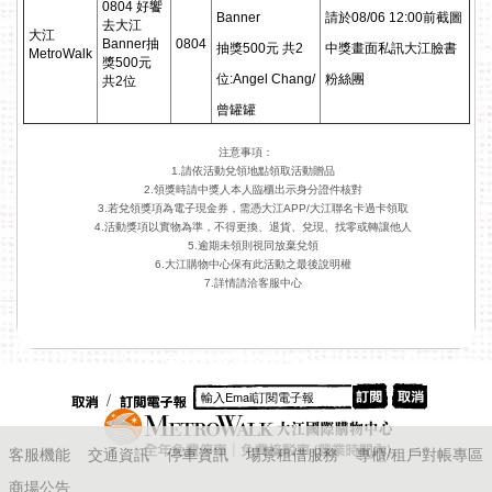
0804 好饗
Banner
請於08/06 12:00前截圖
去大江
大江
Banner抽
0804
抽獎500元 共2
中獎畫面私訊大江臉書
MetroWalk
獎500元
位:Angel Chang/
粉絲團
共2位
曾罐罐
注意事項：
1.請依活動兌領地點領取活動贈品
2.領獎時請中獎人本人臨櫃出示身分證件核對
3.若兌領獎項為電子現金券，需憑大江APP/大江聯名卡過卡領取
4.活動獎項以實物為準，不得更換、退貨、兌現、找零或轉讓他人
5.逾期未領則視同放棄兌領
6.大江購物中心保有此活動之最後說明權
7.詳情請洽客服中心
/
客服機能
交通資訊
停車資訊
場景租借服務
專櫃/租戶對帳專區
商場公告