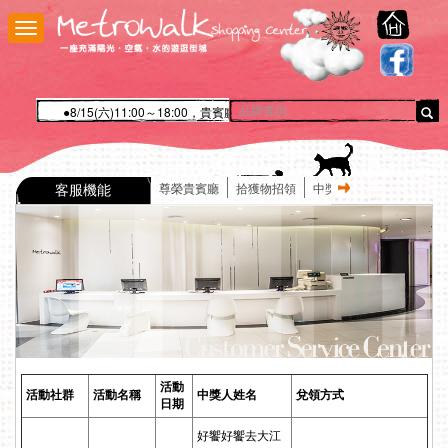
大
江
n
功
能
選
●8/15(六)11:00～18:00，貴賓廳因舉辦瑪登瑪朵QQ雲手作活動故暫
單
客服機能
尊榮貴賓廳
拾獲物招領
中獎名單
專櫃/租戶對
活動
活動社群
活動名稱
中獎人姓名
兌領方式
日期
好饗好饗去大江